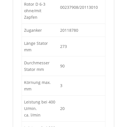
Rotor D 6-3
00237908/20113010
ohne/mit
Zapfen
Zuganker
20118780
Länge Stator
273
mm
Durchmesser
90
Stator mm
Körnung max.
3
mm
Leistung bei 400
U/min.
20
ca. l/min