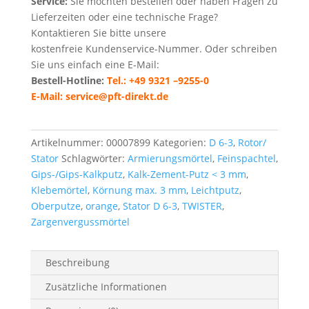
Service:
Sie möchten bestellen oder haben Fragen zu
Lieferzeiten oder eine technische Frage?
Kontaktieren Sie bitte unsere
kostenfreie Kundenservice-Nummer. Oder schreiben
Sie uns einfach eine E-Mail:
Bestell-Hotline:
Tel.: +49 9321 –9255-0
E-Mail: service@pft-direkt.de
Artikelnummer:
00007899
Kategorien:
D 6-3
,
Rotor/
Stator
Schlagwörter:
Armierungsmörtel
,
Feinspachtel
,
Gips-/Gips-Kalkputz
,
Kalk-Zement-Putz < 3 mm
,
Klebemörtel
,
Körnung max. 3 mm
,
Leichtputz
,
Oberputze
,
orange
,
Stator D 6-3
,
TWISTER
,
Zargenvergussmörtel
Beschreibung
Zusätzliche Informationen