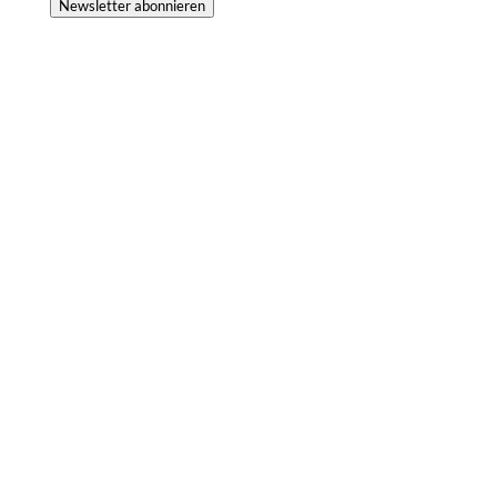
Newsletter abonnieren
Stöcker Baumaschinen
ist seit 25 Jahren Ihr Partner für die Vermietung und den
Verkauf von Baukranen, Baumaschinen sowie
Krantransporte und Kranmontagen.