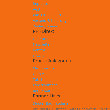
Impressum
AGB
Widerrufsbelehrung
Versand & Lieferung
Zahlungsweisen
PFT-Direkt
Über uns
Newsletter
Kontakt
F.A.Q.s
Produktkategorien
Mischpumpen
Geräte
Zubehör
Förderpumpen
Rotor/ Stator
Partner-Links
Stöcker Baumaschinen
pft DIREKT | Einfach. Gutes Handwerk. • ©201